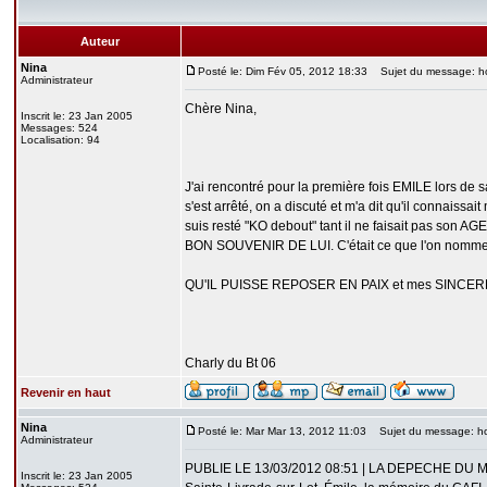
Auteur
Nina
Posté le: Dim Fév 05, 2012 18:33
Sujet du message: h
Administrateur
Chère Nina,
Inscrit le: 23 Jan 2005
Messages: 524
Localisation: 94
J'ai rencontré pour la première fois EMILE lors de s
s'est arrêté, on a discuté et m'a dit qu'il connaissa
suis resté "KO debout" tant il ne faisait pas son AGE
BON SOUVENIR DE LUI. C'était ce que l'on no
QU'IL PUISSE REPOSER EN PAIX et mes SINCER
Charly du Bt 06
Revenir en haut
Nina
Posté le: Mar Mar 13, 2012 11:03
Sujet du message: 
Administrateur
PUBLIE LE 13/03/2012 08:51 | LA DEPECHE DU M
Inscrit le: 23 Jan 2005