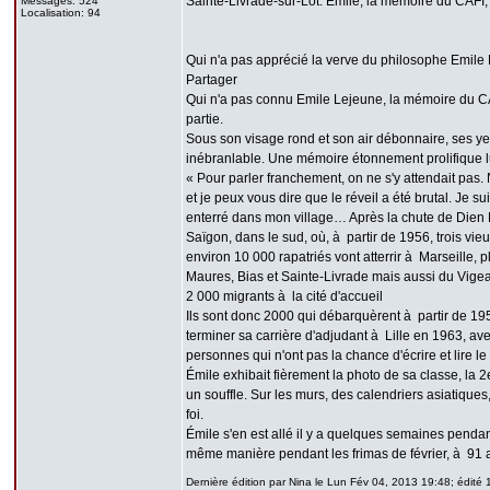
Sainte-Livrade-sur-Lot. Émile, la mémoire du CAFI, s
Messages: 524
Localisation: 94
Qui n'a pas apprécié la verve du philosophe Emile
Partager
Qui n'a pas connu Emile Lejeune, la mémoire du CAFI
partie.
Sous son visage rond et son air débonnaire, ses yeu
inébranlable. Une mémoire étonnement prolifique l
« Pour parler franchement, on ne s'y attendait pas.
et je peux vous dire que le réveil a été brutal. Je su
enterré dans mon village… Après la chute de Dien B
Saïgon, dans le sud, où, à partir de 1956, trois vie
environ 10 000 rapatriés vont atterrir à Marseille, 
Maures, Bias et Sainte-Livrade mais aussi du Vigean
2 000 migrants à la cité d'accueil
Ils sont donc 2000 qui débarquèrent à partir de 19
terminer sa carrière d'adjudant à Lille en 1963, a
personnes qui n'ont pas la chance d'écrire et lire le 
Émile exhibait fièrement la photo de sa classe, la 
un souffle. Sur les murs, des calendriers asiatiques
foi.
Émile s'en est allé il y a quelques semaines pendant 
même manière pendant les frimas de février, à 91 
Dernière édition par Nina le Lun Fév 04, 2013 19:48; édité 1