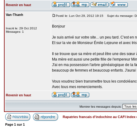
Revenir en haut
Van-Thanh
Posté le: Lun Oct 29, 2012 19:15
Sujet du message: Dé
Bonjour
Inscrit le: 29 Oct 2012
Messages: 1
Je suis arrivé sur votre site... un peu tard. C'est e
Et sur la vie de Monsieur Émile Lejeune et avec tris
Il se trouve que sa mère et peut être une des sœur
Ma mère est aussi une petite fille de l'empereur M
J'ai en ma possession l'arbre généalogique de la f
beaucoup de femmes et beaucoup enfants. J'aurai b
Vous voudrez bien transmettre tous les condoléan
Avec tous mes remerciements.
Revenir en haut
Montrer les messages depuis:
Rapatries francais d'indochine au CAFI Inde
Page
1
sur
1