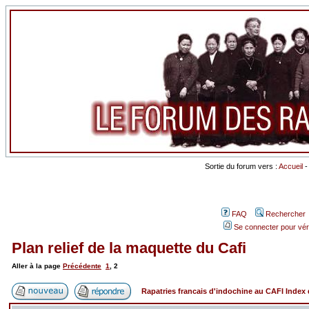
Sortie du forum vers :
Accueil
FAQ
Rechercher
Se connecter pour vér
Plan relief de la maquette du Cafi
Aller à la page
Précédente
1
,
2
Rapatries francais d'indochine au CAFI Inde