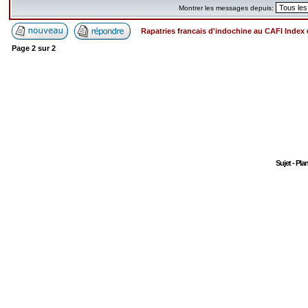
Montrer les messages depuis:
Rapatries francais d'indochine au CAFI Inde
Page
2
sur
2
Sujet - Pla