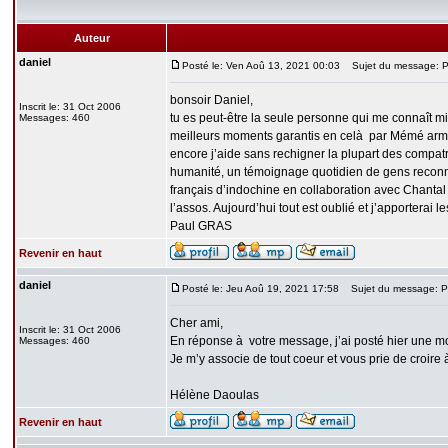
Auteur
daniel
Posté le: Ven Aoû 13, 2021 00:03
Sujet du message: Pro
bonsoir Daniel,
Inscrit le: 31 Oct 2006
tu es peut-être la seule personne qui me connaît 
Messages: 460
meilleurs moments garantis en celà par Mémé arman
encore j’aide sans rechigner la plupart des compat
humanité, un témoignage quotidien de gens reconnai
français d’indochine en collaboration avec Chantal
l’assos. Aujourd’hui tout est oublié et j’apporterai l
Paul GRAS
Revenir en haut
daniel
Posté le: Jeu Aoû 19, 2021 17:58
Sujet du message: Pro
Cher ami,
Inscrit le: 31 Oct 2006
En réponse à votre message, j’ai posté hier une mo
Messages: 460
Je m’y associe de tout coeur et vous prie de croire 
Hélène Daoulas
Revenir en haut