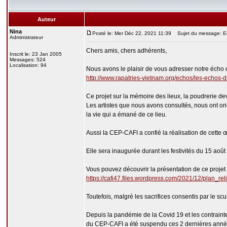
Auteur
Nina
Posté le: Mer Déc 22, 2021 11:39
Sujet du message: Ech
Administrateur
Chers amis, chers adhérents,
Inscrit le: 23 Jan 2005
Messages: 524
Localisation: 94
Nous avons le plaisir de vous adresser notre écho du
http://www.rapatries-vietnam.org/echos/les-echos-d
Ce projet sur la mémoire des lieux, la poudrerie dev
Les artistes que nous avons consultés, nous ont or
la vie qui a émané de ce lieu.
Aussi la CEP-CAFI a confié la réalisation de cette
Elle sera inaugurée durant les festivités du 15 aoû
Vous pouvez découvrir la présentation de ce projet 
https://cafi47.files.wordpress.com/2021/12/plan_re
Toutefois, malgré les sacrifices consentis par le sc
Depuis la pandémie de la Covid 19 et les contrainte
du CEP-CAFI a été suspendu ces 2 dernières année