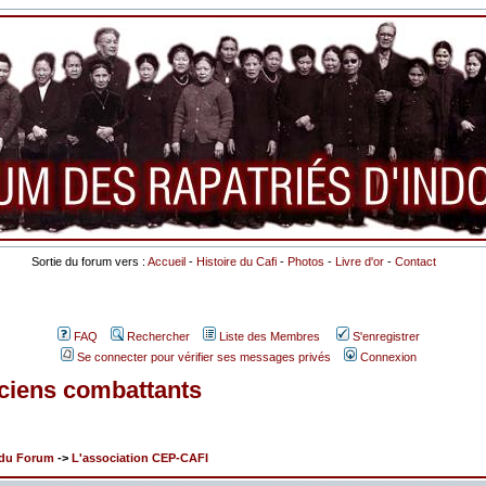
Sortie du forum vers :
Accueil
-
Histoire du Cafi
-
Photos
-
Livre d'or
-
Contact
FAQ
Rechercher
Liste des Membres
S'enregistrer
Se connecter pour vérifier ses messages privés
Connexion
anciens combattants
x du Forum
->
L'association CEP-CAFI