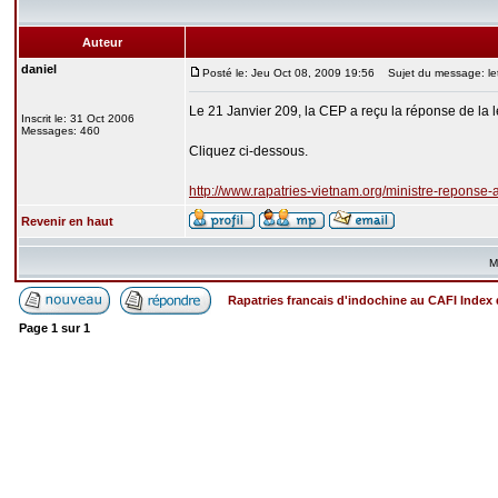
Auteur
daniel
Posté le: Jeu Oct 08, 2009 19:56
Sujet du message: lett
Le 21 Janvier 209, la CEP a reçu la réponse de la
Inscrit le: 31 Oct 2006
Messages: 460
Cliquez ci-dessous.
http://www.rapatries-vietnam.org/ministre-reponse-
Revenir en haut
M
Rapatries francais d'indochine au CAFI Inde
Page
1
sur
1