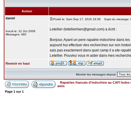
Auteur
daniel
Posté le: Sam Sep 17, 2016 19:39
Sujet du message: 
Letellier (letellierhien@gmail.com) a écrit :
Inscrit le: 31 Oct 2006
Messages: 460
Bonjour, Ayant un pere rapatrie indochine dans les
aujourd hui effectuer des recherches sur son histoi
sais pas exactement dans quel camp il a ete rapatr
Letellier. Pouviez vous m aider dans mes recherch
Revenir en haut
Montrer les messages depuis:
Rapatries francais d'indochine au CAFI Inde
amis
Page
1
sur
1