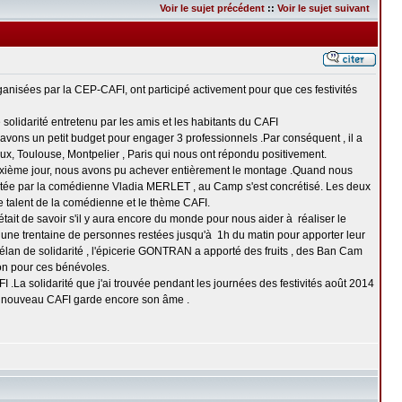
Voir le sujet précédent
::
Voir le sujet suivant
ganisées par la CEP-CAFI, ont participé activement pour que ces festivités
solidarité entretenu par les amis et les habitants du CAFI
avons un petit budget pour engager 3 professionnels .Par conséquent , il a
ux, Toulouse, Montpelier , Paris qui nous ont répondu positivement.
euxième jour, nous avons pu achever entièrement le montage .Quand nous
rprétée par la comédienne Vladia MERLET , au Camp s'est concrétisé. Les deux
e talent de la comédienne et le thème CAFI.
ait de savoir s'il y aura encore du monde pour nous aider à réaliser le
 une trentaine de personnes restées jusqu'à 1h du matin pour apporter leur
 élan de solidarité , l'épicerie GONTRAN a apporté des fruits , des Ban Cam
ion pour ces bénévoles.
FI .La solidarité que j'ai trouvée pendant les journées des festivités août 2014
le nouveau CAFI garde encore son âme .