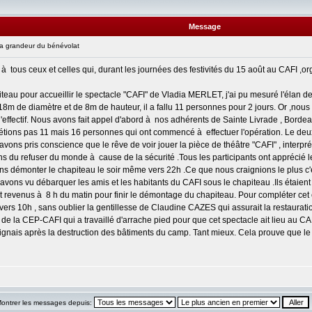
Message
 grandeur du bénévolat
tous ceux et celles qui, durant les journées des festivités du 15 août au CAFI ,or
eau pour accueillir le spectacle "CAFI" de Vladia MERLET, j'ai pu mesuré l'élan de 
m de diamètre et de 8m de hauteur, il a fallu 11 personnes pour 2 jours. Or ,nous 
effectif. Nous avons fait appel d'abord à nos adhérents de Sainte Livrade , Bordea
 étions pas 11 mais 16 personnes qui ont commencé à effectuer l'opération. Le d
avons pris conscience que le rêve de voir jouer la pièce de théâtre "CAFI" , inte
ns du refuser du monde à cause de la sécurité .Tous les participants ont apprécié l
s démonter le chapiteau le soir même vers 22h .Ce que nous craignions le plus c'ét
vons vu débarquer les amis et les habitants du CAFI sous le chapiteau .Ils étaient
ont revenus à 8 h du matin pour finir le démontage du chapiteau. Pour compléter cet
e vers 10h , sans oublier la gentillesse de Claudine CAZES qui assurait la restaurat
e de la CEP-CAFI qui a travaillé d'arrache pied pour que cet spectacle ait lieu au CA
ignais après la destruction des bâtiments du camp. Tant mieux. Cela prouve que 
ontrer les messages depuis: