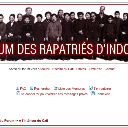
Sortie du forum vers :
Accueil
-
Histoire du Cafi
-
Photos
-
Livre d'or
-
Contact
FAQ
Rechercher
Liste des Membres
S'enregistrer
Se connecter pour vérifier ses messages privés
Connexion
x du Forum
->
A l'intérieur du Cafi