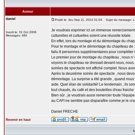
Auteur
daniel
Posté le: Jeu Sep 11, 2014 01:04
Sujet du message: La
Je voudrais exprimer ici un immense remerciement à 
Inscrit le: 31 Oct 2006
culturelles et cultuelles soient une réussite totale.
Messages: 460
En effet, lors du montage et du démontage du chapit
Pour le montage et le démontage du chapiteau de 18
fallu 8 personnes supplémentaires pour compléter l'
Le premier jour de montage du chapiteau , nous n'
voyons le chapiteau se dressait devant nous, nous 
soirées de spectacle ont affiché complet. Nous avo
Après la deuxième soirée de spectacle , nous devon
démontage. La surprise a été grande , quand nous a
aide. Quel élan de solidarité! Le lendemain , ils s
tout chauds, du café et des bouteilles d'eau fraich
Bien sûr , je voudrais aussi remercier toute l'équip
au CAFI ne semble pas disparaître comme je le cra
Daniel FRECHE
Revenir en haut
M