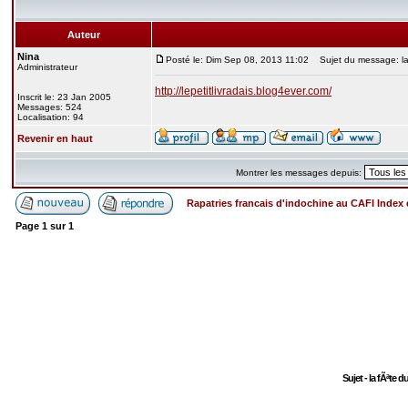
Auteur
Nina
Posté le: Dim Sep 08, 2013 11:02
Sujet du message: la 
Administrateur
http://lepetitlivradais.blog4ever.com/
Inscrit le: 23 Jan 2005
Messages: 524
Localisation: 94
Revenir en haut
Montrer les messages depuis:
Rapatries francais d'indochine au CAFI Inde
Page
1
sur
1
Sujet - la fÃªte 