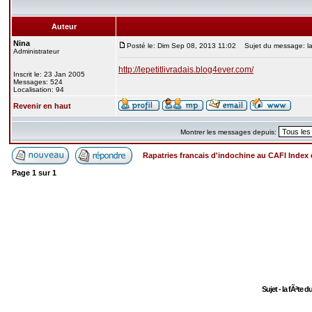
Auteur
Nina
Posté le: Dim Sep 08, 2013 11:02
Sujet du message: la 
Administrateur
http://lepetitlivradais.blog4ever.com/
Inscrit le: 23 Jan 2005
Messages: 524
Localisation: 94
Revenir en haut
Montrer les messages depuis:
Rapatries francais d'indochine au CAFI Inde
Page
1
sur
1
Sujet - la fÃªte 