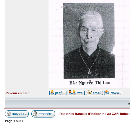
Revenir en haut
M
Rapatries francais d'indochine au CAFI Inde
Page
1
sur
1