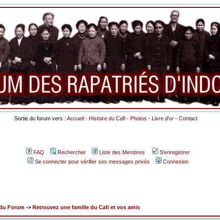
Sortie du forum vers :
Accueil
-
Histoire du Cafi
-
Photos
-
Livre d'or
-
Contact
FAQ
Rechercher
Liste des Membres
S'enregistrer
Se connecter pour vérifier ses messages privés
Connexion
x du Forum
->
Retrouvez une famille du Cafi et vos amis