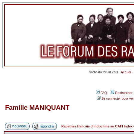
Sortie du forum vers :
Accueil
FAQ
Rechercher
Se connecter pour vér
Famille MANIQUANT
Rapatries francais d'indochine au CAFI Inde