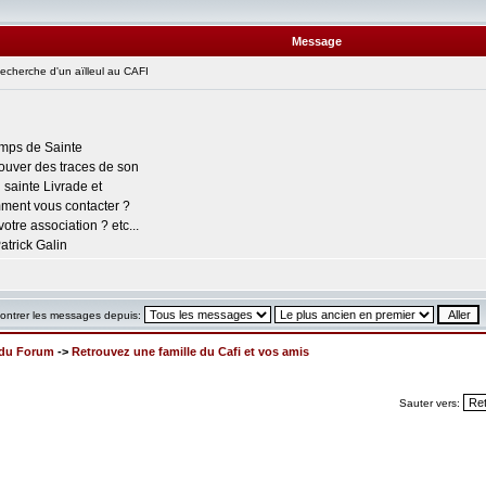
Message
cherche d'un aïlleul au CAFI
camps de Sainte
rouver des traces de son
 sainte Livrade et
mment vous contacter ?
tre association ? etc...
atrick Galin
ontrer les messages depuis:
x du Forum
->
Retrouvez une famille du Cafi et vos amis
Sauter vers: