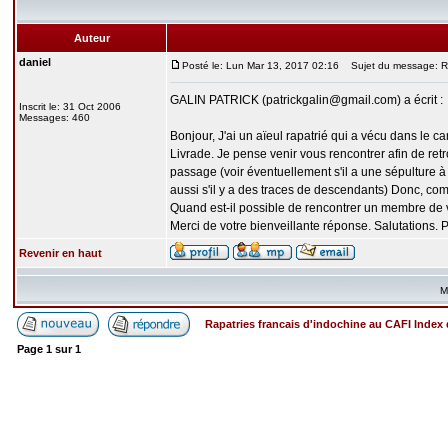
Auteur
daniel
Posté le: Lun Mar 13, 2017 02:16
Sujet du message: Re
GALIN PATRICK (patrickgalin@gmail.com) a écrit :
Inscrit le: 31 Oct 2006
Messages: 460
Bonjour, J'ai un aïeul rapatrié qui a vécu dans le 
Livrade. Je pense venir vous rencontrer afin de ret
passage (voir éventuellement s'il a une sépulture à
aussi s'il y a des traces de descendants) Donc, co
Quand est-il possible de rencontrer un membre de vo
Merci de votre bienveillante réponse. Salutations. P
Revenir en haut
M
Rapatries francais d'indochine au CAFI Inde
Page
1
sur
1