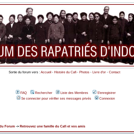
Sortie du forum vers :
Accueil
-
Histoire du Cafi
-
Photos
-
Livre d'or
-
Contact
FAQ
Rechercher
Liste des Membres
S'enregistrer
Se connecter pour vérifier ses messages privés
Connexion
x du Forum
->
Retrouvez une famille du Cafi et vos amis