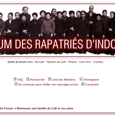
Sortie du forum vers :
Accueil
-
Histoire du Cafi
-
Photos
-
Livre d'or
-
Contact
FAQ
Rechercher
Liste des Membres
S'enregistrer
Se connecter pour vérifier ses messages privés
Connexion
x du Forum
->
Retrouvez une famille du Cafi et vos amis