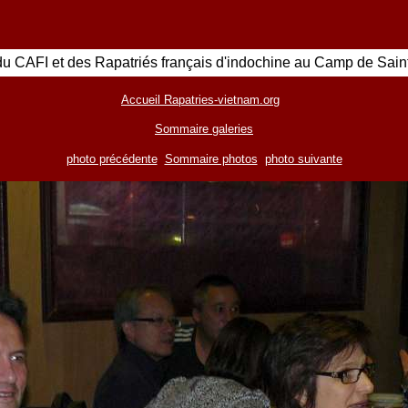
u CAFI et des Rapatriés français d'indochine au Camp de Sain
Accueil Rapatries-vietnam.org
Sommaire galeries
photo précédente
Sommaire photos
photo suivante