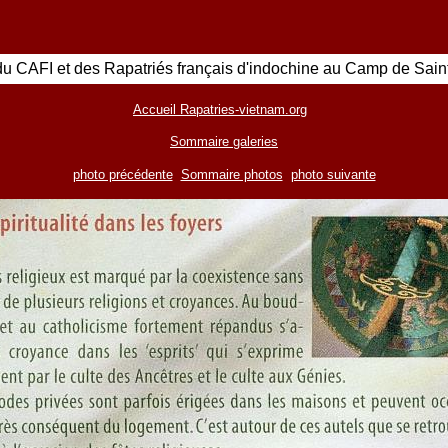
u CAFI et des Rapatriés français d'indochine au Camp de Sain
Accueil Rapatries-vietnam.org
Sommaire galeries
photo précédente
Sommaire photos
photo suivante