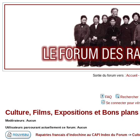
Sortie du forum vers :
Accueil
FAQ
Rechercher
Se connecter pour vér
Culture, Films, Expositions et Bons plans
Modérateurs: Aucun
Utilisateurs parcourant actuellement ce forum: Aucun
Rapatries francais d'indochine au CAFI Index du Forum
->
Cult