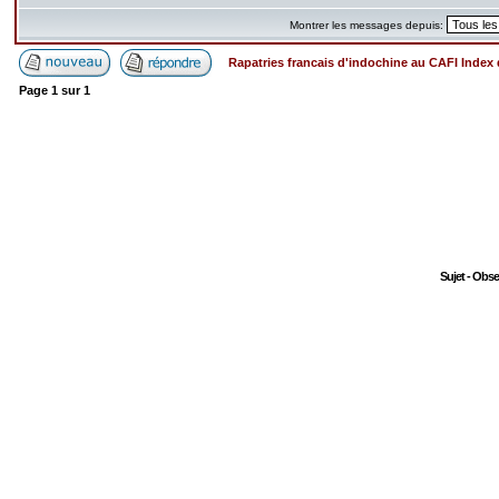
Montrer les messages depuis:
Rapatries francais d'indochine au CAFI Inde
Page
1
sur
1
Sujet - Obs