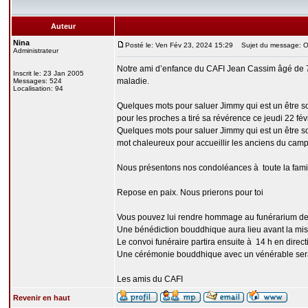
Auteur
Nina
Posté le: Ven Fév 23, 2024 15:29
Sujet du message: O
Administrateur
Notre ami d’enfance du CAFI Jean Cassim âgé de 75 
Inscrit le: 23 Jan 2005
maladie.
Messages: 524
Localisation: 94
Quelques mots pour saluer Jimmy qui est un être so
pour les proches a tiré sa révérence ce jeudi 22 fé
Quelques mots pour saluer Jimmy qui est un être sol
mot chaleureux pour accueillir les anciens du c
Nous présentons nos condoléances à toute la famil
Repose en paix. Nous prierons pour toi
Vous pouvez lui rendre hommage au funérarium de
Une bénédiction bouddhique aura lieu avant la mise 
Le convoi funéraire partira ensuite à 14 h en dire
Une cérémonie bouddhique avec un vénérable sera 
Les amis du CAFI
Revenir en haut