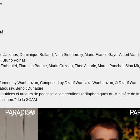
et
tré
ève Jacques, Dominique Rolland, Nina Sinnouretty, Marie-France Gaye, Albert Vand
e, Bruno Poinas
c Fraboulet, Florentin Baume, Marin Grizeau, Théo Albaric, Marec Panchot, Sina Mi
erformed by Wanhanzan, Composed by Dzarif Wan, aka Wanhanzan, © Dzarif Wan
Daboussy, Benoit Dunaigre
x autrices et auteurs de podcasts et de créations radiophoniques du Ministère de la
ve sonore" de la SCAM.