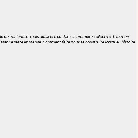
 𝘥𝘦 𝘮𝘢 𝘧𝘢𝘮𝘪𝘭𝘭𝘦, 𝘮𝘢𝘪𝘴 𝘢𝘶𝘴𝘴𝘪 𝘭𝘦 𝘵𝘳𝘰𝘶 𝘥𝘢𝘯𝘴 𝘭𝘢 𝘮é𝘮𝘰𝘪𝘳𝘦 𝘤𝘰𝘭𝘭𝘦𝘤𝘵𝘪𝘷𝘦. 𝘐𝘭 𝘧𝘢𝘶𝘵 𝘦𝘯
𝘴𝘴𝘢𝘯𝘤𝘦 𝘳𝘦𝘴𝘵𝘦 𝘪𝘮𝘮𝘦𝘯𝘴𝘦. 𝘊𝘰𝘮𝘮𝘦𝘯𝘵 𝘧𝘢𝘪𝘳𝘦 𝘱𝘰𝘶𝘳 𝘴𝘦 𝘤𝘰𝘯𝘴𝘵𝘳𝘶𝘪𝘳𝘦 𝘭𝘰𝘳𝘴𝘲𝘶𝘦 𝘭’𝘩𝘪𝘴𝘵𝘰𝘪𝘳𝘦