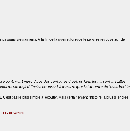
 paysans vietnamiens. À la fin de la guerre, lorsque le pays se retrouve scindé
𝘰𝘶̀ 𝘪𝘭𝘴 𝘷𝘰𝘯𝘵 𝘷𝘪𝘷𝘳𝘦. 𝘈𝘷𝘦𝘤 𝘥𝘦𝘴 𝘤𝘦𝘯𝘵𝘢𝘪𝘯𝘦𝘴 𝘥’𝘢𝘶𝘵𝘳𝘦𝘴 𝘧𝘢𝘮𝘪𝘭𝘭𝘦𝘴, 𝘪𝘭𝘴 𝘴𝘰𝘯𝘵 𝘪𝘯𝘴𝘵𝘢𝘭𝘭𝘦́𝘴
𝘴 𝘥𝘦 𝘷𝘪𝘦 𝘥𝘦́𝘫𝘢̀ 𝘥𝘪𝘧𝘧𝘪𝘤𝘪𝘭𝘦𝘴 𝘦𝘮𝘱𝘪𝘳𝘦𝘯𝘵 𝘢̀ 𝘮𝘦𝘴𝘶𝘳𝘦 𝘲𝘶𝘦 𝘭’𝘦́𝘵𝘢𝘵 𝘵𝘦𝘯𝘵𝘦 𝘥𝘦 “𝘳𝘦́𝘴𝘰𝘳𝘣𝘦𝘳” 𝘭𝘦
C'est pas le plus simple à écouter. Mais certainement l'histoire la plus silenciée.
i=1000630742930