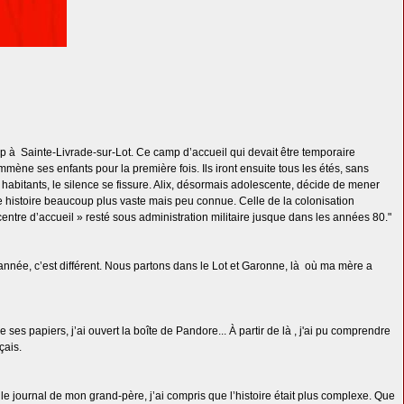
amp à Sainte-Livrade-sur-Lot. Ce camp d’accueil qui devait être temporaire
mène ses enfants pour la première fois. Ils iront ensuite tous les étés, sans
s habitants, le silence se fissure. Alix, désormais adolescente, décide de mener
une histoire beaucoup plus vaste mais peu connue. Celle de la colonisation
 centre d’accueil » resté sous administration militaire jusque dans les années 80."
 année, c’est différent. Nous partons dans le Lot et Garonne, là où ma mère a
s papiers, j’ai ouvert la boîte de Pandore... À partir de là , j'ai pu comprendre
çais.
 le journal de mon grand-père, j’ai compris que l’histoire était plus complexe. Que