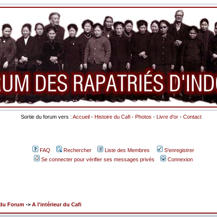
Sortie du forum vers :
Accueil
-
Histoire du Cafi
-
Photos
-
Livre d'or
-
Contact
FAQ
Rechercher
Liste des Membres
S'enregistrer
Se connecter pour vérifier ses messages privés
Connexion
x du Forum
->
A l'intérieur du Cafi