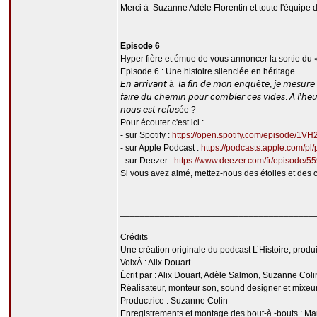
Merci à Suzanne Adèle Florentin et toute l'équipe de
Episode 6
Hyper fière et émue de vous annoncer la sortie du 
Episode 6 : Une histoire silenciée en héritage.
𝘌𝘯 𝘢𝘳𝘳𝘪𝘷𝘢𝘯𝘵 à 𝘭𝘢 𝘧𝘪𝘯 𝘥𝘦 𝘮𝘰𝘯 𝘦𝘯𝘲𝘶ê𝘵𝘦, 𝘫𝘦 𝘮𝘦𝘴𝘶𝘳𝘦 𝘭’
𝘧𝘢𝘪𝘳𝘦 𝘥𝘶 𝘤𝘩𝘦𝘮𝘪𝘯 𝘱𝘰𝘶𝘳 𝘤𝘰𝘮𝘣𝘭𝘦𝘳 𝘤𝘦𝘴 𝘷𝘪𝘥𝘦𝘴. 𝘈 𝘭’𝘩𝘦𝘶
𝘯𝘰𝘶𝘴 𝘦𝘴𝘵 𝘳𝘦𝘧𝘶𝘴ée ?
Pour écouter c'est ici :
- sur Spotify :
https://open.spotify.com/episode/
- sur Apple Podcast :
https://podcasts.apple.com/pl/
- sur Deezer :
https://www.deezer.com/fr/episode/
Si vous avez aimé, mettez-nous des étoiles et des 
_______________________________________
Crédits
Une création originale du podcast L’Histoire, produ
VoixÂ : Alix Douart
Écrit par : Alix Douart, Adèle Salmon, Suzanne Coli
Réalisateur, monteur son, sound designer et mixeu
Productrice : Suzanne Colin
Enregistrements et montage des bout-à -bouts : M