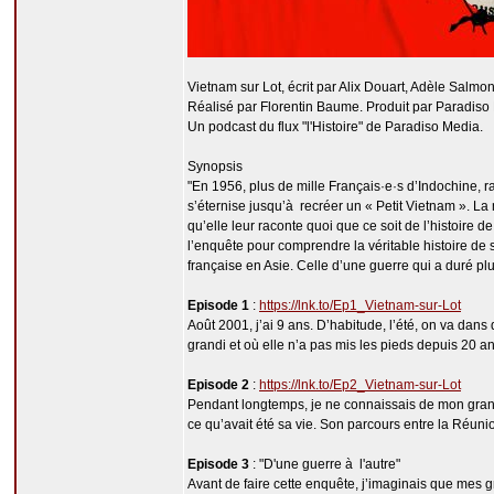
Vietnam sur Lot, écrit par Alix Douart, Adèle Salmo
Réalisé par Florentin Baume. Produit par Paradiso
Un podcast du flux "l'Histoire" de Paradiso Media.
Synopsis
"En 1956, plus de mille Français·e·s d’Indochine, r
s’éternise jusqu’à recréer un « Petit Vietnam ». La 
qu’elle leur raconte quoi que ce soit de l’histoire 
l’enquête pour comprendre la véritable histoire de 
française en Asie. Celle d’une guerre qui a duré plu
Episode 1
:
https://lnk.to/Ep1_Vietnam-sur-Lot
Août 2001, j’ai 9 ans. D’habitude, l’été, on va dan
grandi et où elle n’a pas mis les pieds depuis 20 
Episode 2
:
https://lnk.to/Ep2_Vietnam-sur-Lot
Pendant longtemps, je ne connaissais de mon grand-p
ce qu’avait été sa vie. Son parcours entre la Réunion
Episode 3
: "D'une guerre à l'autre"
Avant de faire cette enquête, j’imaginais que mes gr