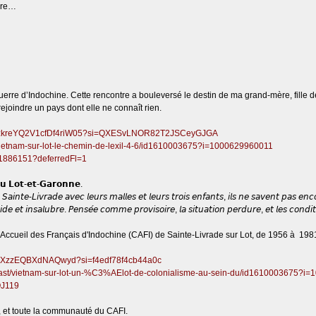
erre…
rre d’Indochine. Cette rencontre a bouleversé le destin de ma grand-mère, fille de
ejoindre un pays dont elle ne connaît rien.
/1MUzkreYQ2V1cfDf4riW05?si=QXESvLNOR82T2JSCeyGJGA
/vietnam-sur-lot-le-chemin-de-lexil-4-6/id1610003675?i=1000629960011
561886151?deferredFl=1
𝗱𝘂 𝗟𝗼𝘁-𝗲𝘁-𝗚𝗮𝗿𝗼𝗻𝗻𝗲.
𝘯𝘵𝘦-𝘓𝘪𝘷𝘳𝘢𝘥𝘦 𝘢𝘷𝘦𝘤 𝘭𝘦𝘶𝘳𝘴 𝘮𝘢𝘭𝘭𝘦𝘴 𝘦𝘵 𝘭𝘦𝘶𝘳𝘴 𝘵𝘳𝘰𝘪𝘴 𝘦𝘯𝘧𝘢𝘯𝘵𝘴, 𝘪𝘭𝘴 𝘯𝘦 𝘴𝘢𝘷𝘦𝘯𝘵 𝘱𝘢𝘴 𝘦𝘯𝘤𝘰𝘳𝘦 
𝘦 𝘦𝘵 𝘪𝘯𝘴𝘢𝘭𝘶𝘣𝘳𝘦. 𝘗𝘦𝘯𝘴𝘦́𝘦 𝘤𝘰𝘮𝘮𝘦 𝘱𝘳𝘰𝘷𝘪𝘴𝘰𝘪𝘳𝘦, 𝘭𝘢 𝘴𝘪𝘵𝘶𝘢𝘵𝘪𝘰𝘯 𝘱𝘦𝘳𝘥𝘶𝘳𝘦, 𝘦𝘵 𝘭𝘦𝘴 𝘤𝘰𝘯𝘥𝘪𝘵𝘪𝘰
Accueil des Français d'Indochine (CAFI) de Sainte-Livrade sur Lot, de 1956 à 1981. 
3hP4XzzEQBXdNAQwyd?si=f4edf78f4cb44a0c
dcast/vietnam-sur-lot-un-%C3%AElot-de-colonialisme-au-sein-du/id1610003675?
QJ119
 et toute la communauté du CAFI.