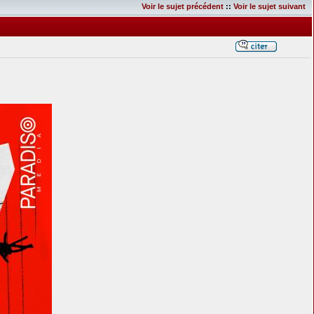
Voir le sujet précédent
::
Voir le sujet suivant