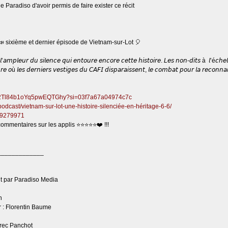
 Paradiso d'avoir permis de faire exister ce récit
📣 sixième et dernier épisode de Vietnam-sur-Lot 🎈
𝘮𝘱𝘭𝘦𝘶𝘳 𝘥𝘶 𝘴𝘪𝘭𝘦𝘯𝘤𝘦 𝘲𝘶𝘪 𝘦𝘯𝘵𝘰𝘶𝘳𝘦 𝘦𝘯𝘤𝘰𝘳𝘦 𝘤𝘦𝘵𝘵𝘦 𝘩𝘪𝘴𝘵𝘰𝘪𝘳𝘦. 𝘓𝘦𝘴 𝘯𝘰𝘯-𝘥𝘪𝘵𝘴 à 𝘭’é𝘤𝘩𝘦𝘭𝘭
𝘦 𝘰ù 𝘭𝘦𝘴 𝘥𝘦𝘳𝘯𝘪𝘦𝘳𝘴 𝘷𝘦𝘴𝘵𝘪𝘨𝘦𝘴 𝘥𝘶 𝘊𝘈𝘍𝘐 𝘥𝘪𝘴𝘱𝘢𝘳𝘢𝘪𝘴𝘴𝘦𝘯𝘵, 𝘭𝘦 𝘤𝘰𝘮𝘣𝘢𝘵 𝘱𝘰𝘶𝘳 𝘭𝘢 𝘳𝘦𝘤𝘰𝘯𝘯𝘢
1VH2Tl84b1oYq5pwEQTGhy?si=03f7a67a04974c7c
podcast/vietnam-sur-lot-une-histoire-silenciée-en-héritage-6-6/
559279971
commentaires sur les applis ⭐⭐⭐⭐⭐❤️ !!!
_____________
it par Paradiso Media
n
r : Florentin Baume
arec Panchot