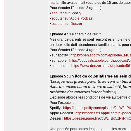
ma famille avait en fait vécu plus de 15 ans de gu
Pour écouter l'épisode 3 (gratuit) :
•
écouter sur Spotify
•
écouter sur Apple Podcast
•
écouter sur Deezer
Episode 4
: "Le chemin de l'exil"
Mes grands-parents se sont rencontrés en pleine gue
en deux, elle doit abandonner famille et amis pour r
Pour écouter l'épisode 4 (gratuit) :
• sur spotify :
https://open.spotify.com/episode
• sur apple :
https://podcasts.apple.com/fr/podcast
• sur deezer :
https://www.deezer.com/fr/episode/
Episode 5
: U𝗻 𝗶̂𝗹𝗼𝘁 𝗱𝗲 𝗰𝗼𝗹𝗼𝗻𝗶𝗮𝗹𝗶𝘀𝗺𝗲 𝗮𝘂 𝘀𝗲𝗶𝗻 
"𝘓𝘰𝘳𝘴𝘲𝘶𝘦 𝘮𝘦𝘴 𝘨𝘳𝘢𝘯𝘥𝘴-𝘱𝘢𝘳𝘦𝘯𝘵𝘴 𝘢𝘳𝘳𝘪𝘷𝘦𝘯𝘵 𝘦𝘯 𝘣𝘶𝘴 𝘢̀ 𝘚𝘢
𝘥𝘢𝘯𝘴 𝘶𝘯 𝘢𝘯𝘤𝘪𝘦𝘯 𝘤𝘢𝘮𝘱 𝘮𝘪𝘭𝘪𝘵𝘢𝘪𝘳𝘦 𝘥𝘦́𝘴𝘢𝘧𝘧𝘦𝘤𝘵𝘦́, 𝘩𝘶𝘮𝘪𝘥
𝘱𝘳𝘰𝘣𝘭𝘦̀𝘮𝘦 𝘥𝘦𝘴 𝘳𝘢𝘱𝘢𝘵𝘳𝘪𝘦́𝘴 𝘪𝘯𝘥𝘰𝘤𝘩𝘪𝘯𝘰𝘪𝘴."[/i]
L'épisode aborde les conditions de vie au Centre d'
Pour l’écouter :
Spotify :
https://open.spotify.com/episode/2cIW
Apple Podcast :
https://podcasts.apple.com/pl/po
Deezer :
https://deezer.page.link/pW1TBo5zPvNm
Une pensée pour toutes les personnes les mamies,