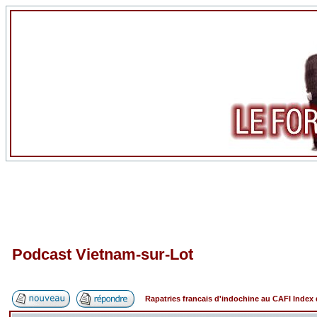
Podcast Vietnam-sur-Lot
Rapatries francais d'indochine au CAFI Inde