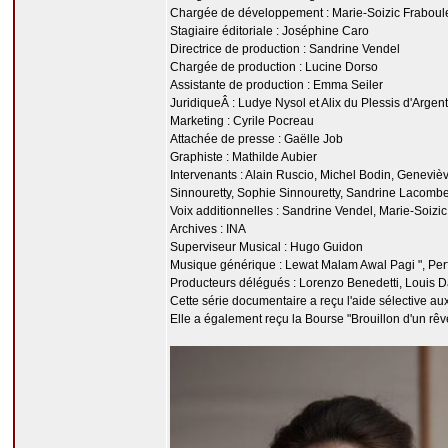
Chargée de développement : Marie-Soizic Fraboul
Stagiaire éditoriale : Joséphine Caro
Directrice de production : Sandrine Vendel
Chargée de production : Lucine Dorso
Assistante de production : Emma Seiler
JuridiqueÂ : Ludye Nysol et Alix du Plessis d'Argen
Marketing : Cyrile Pocreau
Attachée de presse : Gaëlle Job
Graphiste : Mathilde Aubier
Intervenants : Alain Ruscio, Michel Bodin, Genevi
Sinnouretty, Sophie Sinnouretty, Sandrine Lacomb
Voix additionnelles : Sandrine Vendel, Marie-Soizi
Archives : INA
Superviseur Musical : Hugo Guidon
Musique générique : Lewat Malam Awal Pagi ", P
Producteurs délégués : Lorenzo Benedetti, Louis 
Cette série documentaire a reçu l'aide sélective au
Elle a également reçu la Bourse "Brouillon d'un rê