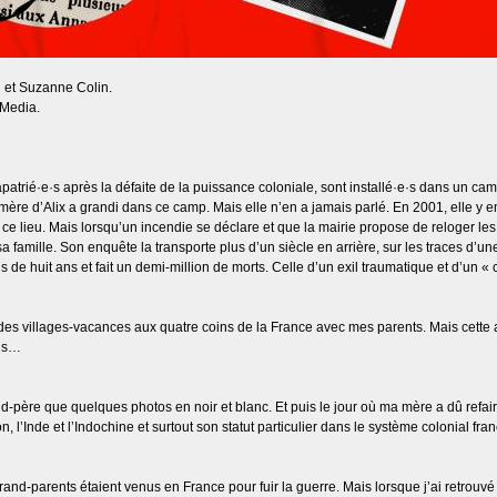
n et Suzanne Colin.
 Media.
apatrié·e·s après la défaite de la puissance coloniale, sont installé·e·s dans un c
mère d’Alix a grandi dans ce camp. Mais elle n’en a jamais parlé. En 2001, elle y em
de ce lieu. Mais lorsqu’un incendie se déclare et que la mairie propose de reloger le
sa famille. Son enquête la transporte plus d’un siècle en arrière, sur les traces d’
s de huit ans et fait un demi-million de morts. Celle d’un exil traumatique et d’un «
s des villages-vacances aux quatre coins de la France avec mes parents. Mais cette
ans…
ère que quelques photos en noir et blanc. Et puis le jour où ma mère a dû refaire se
, l’Inde et l’Indochine et surtout son statut particulier dans le système colonial fran
and-parents étaient venus en France pour fuir la guerre. Mais lorsque j’ai retrouvé