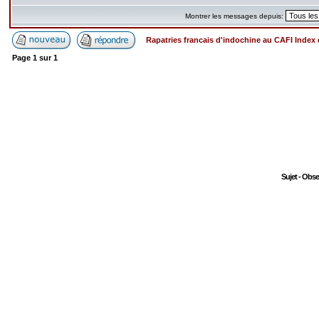
Montrer les messages depuis:
Rapatries francais d'indochine au CAFI Inde
Page
1
sur
1
Sujet - Obs