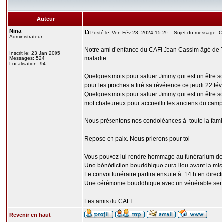
Auteur
Nina
Posté le: Ven Fév 23, 2024 15:29
Sujet du message: O
Administrateur
Notre ami d’enfance du CAFI Jean Cassim âgé de 75 
Inscrit le: 23 Jan 2005
maladie.
Messages: 524
Localisation: 94
Quelques mots pour saluer Jimmy qui est un être so
pour les proches a tiré sa révérence ce jeudi 22 fé
Quelques mots pour saluer Jimmy qui est un être sol
mot chaleureux pour accueillir les anciens du c
Nous présentons nos condoléances à toute la famil
Repose en paix. Nous prierons pour toi
Vous pouvez lui rendre hommage au funérarium de
Une bénédiction bouddhique aura lieu avant la mise 
Le convoi funéraire partira ensuite à 14 h en dire
Une cérémonie bouddhique avec un vénérable sera 
Les amis du CAFI
Revenir en haut