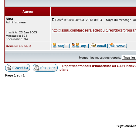
Auteur
Nina
Posté le: Jeu Oct 03, 2013 09:34
Sujet du message: ann
Administrateur
http://issuu.com/laroseraiedescultures/docs/pro
Inscrit le: 23 Jan 2005
Messages: 524
Localisation: 94
Revenir en haut
Montrer les messages depuis:
Rapatries francais d'indochine au CAFI Inde
plans
Page
1
sur
1
Sujet - annÃ©e