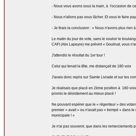
- Nous vous avons sous la main, à l'occasion de cette
- Nous n'allons pas vous lâcher. Et vous le faire pay
- Je tirais la conclusion : « Nous n'avons plus rien à 
Le matin du jour de vote, sans le vouloir le boulang
CAFI (Alix Lapeyre) me prévint « Goulinat, vous n'a
J'attendis le résultat du 1er tour !
Celui qui tenait la tête, me distançait de 180 voix
J'avais donc repris sur Sainte Livrade et sur les c
Je réalisais que placé en 2ème position à 180 voix 
promis le désistement au mieux placé !
Ne pouvant espérer que le « régenteur » des votants
premier « avait » ou n'avait pas « trempé » dans le 
municipale ! »
Je n'ai pas souvenir, que dans les remerciements pub