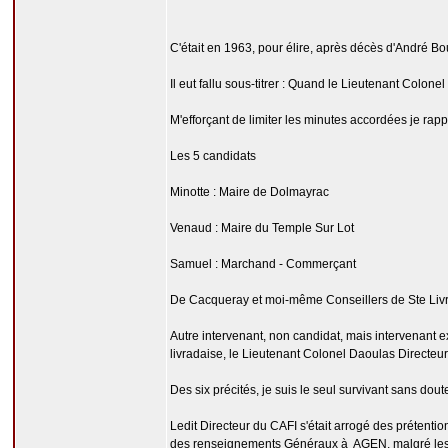
C'était en 1963, pour élire, après décès d'André B
Il eut fallu sous-titrer : Quand le Lieutenant Colon
M'efforçant de limiter les minutes accordées je rappe
Les 5 candidats
Minotte : Maire de Dolmayrac
Venaud : Maire du Temple Sur Lot
Samuel : Marchand - Commerçant
De Cacqueray et moi-même Conseillers de Ste Liv
Autre intervenant, non candidat, mais intervenant ext
livradaise, le Lieutenant Colonel Daoulas Directeu
Des six précités, je suis le seul survivant sans dou
Ledit Directeur du CAFI s'était arrogé des prétent
des renseignements Généraux à AGEN, malgré les le