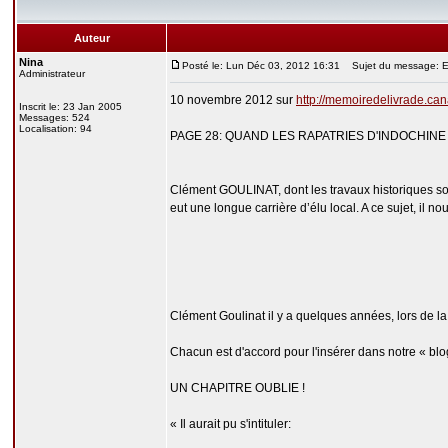
Auteur
Nina
Posté le: Lun Déc 03, 2012 16:31
Sujet du message: En 
Administrateur
10 novembre 2012 sur
http://memoiredelivrade.ca
Inscrit le: 23 Jan 2005
Messages: 524
Localisation: 94
PAGE 28: QUAND LES RAPATRIES D'INDOCHINE
Clément GOULINAT, dont les travaux historiques son
eut une longue carrière d’élu local. A ce sujet, il no
Clément Goulinat il y a quelques années, lors de la 
Chacun est d'accord pour l'insérer dans notre « blo
UN CHAPITRE OUBLIE !
« Il aurait pu s'intituler: