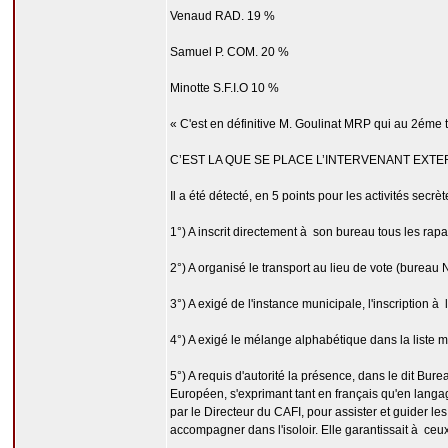
Venaud RAD. 19 %
Samuel P. COM. 20 %
Minotte S.F.I.O 10 %
« C'est en définitive M. Goulinat MRP qui au 2éme t
C’EST LA QUE SE PLACE L’INTERVENANT EXTER
Il a été détecté, en 5 points pour les activités sec
1°) A inscrit directement à son bureau tous les rap
2°) A organisé le transport au lieu de vote (bureau 
3°) A exigé de l'instance municipale, l'inscription à
4°) A exigé le mélange alphabétique dans la liste m
5°) A requis d'autorité la présence, dans le dit 
Européen, s'exprimant tant en français qu'en langag
par le Directeur du CAFI, pour assister et guider le
accompagner dans l'isoloir. Elle garantissait à ceux