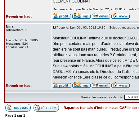
CLEMENT GOULINAT
Dernière édition par Nina le Mar Jan 22, 2013 01:26; édité 2
Revenir en haut
Nina
Posté le: Lun Déc 03, 2012 16:36
Sujet du message: r
Administrateur
Monsieur GOULINAT affirme que le docteur DAOULAS 
Inscrit le: 23 Jan 2005
être pour certains mais pour d’autres cela relève de
Messages: 524
Localisation: 94
derniers ne sont pas manipulés, il restait une gran
attribuez-vous donc aux rapatriés ? Certainement, i
leur présence en France. Alors que ce soit Mr 
Sur les 4 points cités, Mr GOULINAT a peut-être rai
DAOULAS n’a jamais été le Directeur du Cafi, il éta
Médecin -chef de 1ère classe ce qui correspond au
Revenir en haut
Montrer les messages depuis:
Rapatries francais d'indochine au CAFI Inde
Page
1
sur
1