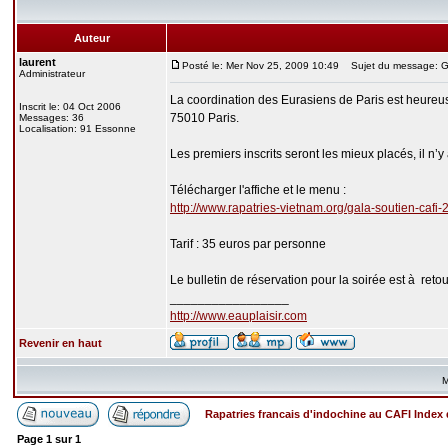
Auteur
laurent
Posté le: Mer Nov 25, 2009 10:49
Sujet du message: GA
Administrateur
La coordination des Eurasiens de Paris est heureu
Inscrit le: 04 Oct 2006
75010 Paris.
Messages: 36
Localisation: 91 Essonne
Les premiers inscrits seront les mieux placés, il n’
Télécharger l'affiche et le menu :
http://www.rapatries-vietnam.org/gala-soutien-cafi-
Tarif : 35 euros par personne
Le bulletin de réservation pour la soirée est à reto
_________________
http://www.eauplaisir.com
Revenir en haut
M
Rapatries francais d'indochine au CAFI Inde
Page
1
sur
1