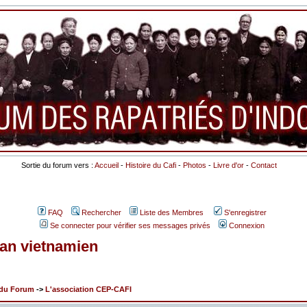
Sortie du forum vers :
Accueil
-
Histoire du Cafi
-
Photos
-
Livre d'or
-
Contact
FAQ
Rechercher
Liste des Membres
S'enregistrer
Se connecter pour vérifier ses messages privés
Connexion
 an vietnamien
x du Forum
->
L'association CEP-CAFI