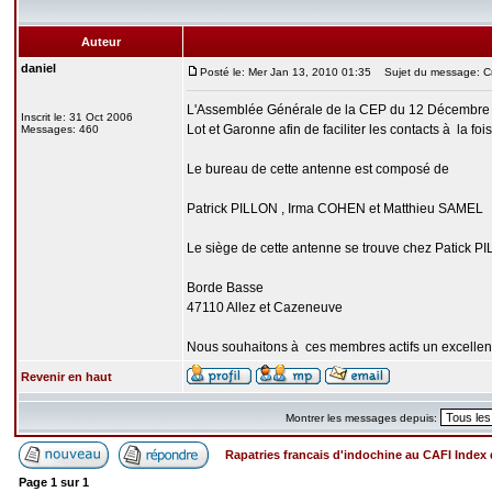
Auteur
daniel
Posté le: Mer Jan 13, 2010 01:35
Sujet du message: Cré
L'Assemblée Générale de la CEP du 12 Décembre 20
Inscrit le: 31 Oct 2006
Lot et Garonne afin de faciliter les contacts à la fo
Messages: 460
Le bureau de cette antenne est composé de
Patrick PILLON , Irma COHEN et Matthieu SAMEL
Le siège de cette antenne se trouve chez Patick P
Borde Basse
47110 Allez et Cazeneuve
Nous souhaitons à ces membres actifs un excellent 
Revenir en haut
Montrer les messages depuis:
Rapatries francais d'indochine au CAFI Inde
Page
1
sur
1