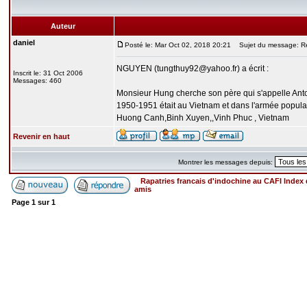
Auteur
daniel
Posté le: Mar Oct 02, 2018 20:21
Sujet du message: Re
NGUYEN (tungthuy92@yahoo.fr) a écrit :
Inscrit le: 31 Oct 2006
Messages: 460
Monsieur Hung cherche son père qui s'appelle Anton
1950-1951 était au Vietnam et dans l'armée popula
Huong Canh,Binh Xuyen,,Vinh Phuc , Vietnam
Revenir en haut
Montrer les messages depuis:
Rapatries francais d'indochine au CAFI Inde
amis
Page
1
sur
1