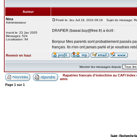
Auteur
Nina
Posté le: Jeu Juil 18, 2024 09:19
Sujet du message: Rech
Administrateur
DRAPIER (bawai.buy@free.fr) a écrit :
Inscrit le: 23 Jan 2005
Messages: 524
Localisation: 94
Bonjour Mes parents sont probablement passés par 
français. Ils n'en ont jamais parlé et je voudrais re
Revenir en haut
Montrer les messages depuis:
Rapatries francais d'indochine au CAFI Inde
amis
Page
1
sur
1
Sujet - Recherche fa