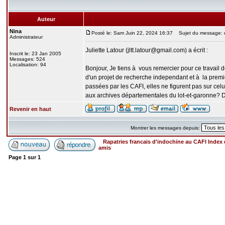
Auteur
Nina
Posté le: Sam Juin 22, 2024 16:37
Sujet du message: d
Administrateur
Juliette Latour (jltt.latour@gmail.com) a écrit :
Inscrit le: 23 Jan 2005
Messages: 524
Localisation: 94
Bonjour, Je tiens à vous remercier pour ce travai
d'un projet de recherche independant et à la premiè
passées par les CAFI, elles ne figurent pas sur celu
aux archives départementales du lot-et-garonne? D'
Revenir en haut
Montrer les messages depuis:
Rapatries francais d'indochine au CAFI Inde
amis
Page
1
sur
1