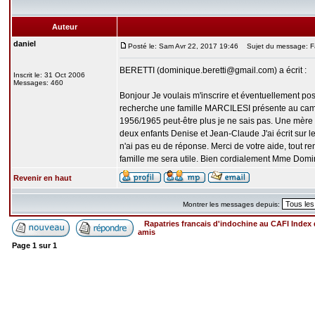
Auteur
daniel
Posté le: Sam Avr 22, 2017 19:46
Sujet du message: F
BERETTI (dominique.beretti@gmail.com) a écrit :
Inscrit le: 31 Oct 2006
Messages: 460
Bonjour Je voulais m'inscrire et éventuellement po
recherche une famille MARCILESI présente au ca
1956/1965 peut-être plus je ne sais pas. Une mère
deux enfants Denise et Jean-Claude J'ai écrit sur l
n'ai pas eu de réponse. Merci de votre aide, tout r
famille me sera utile. Bien cordialement Mme Domi
Revenir en haut
Montrer les messages depuis:
Rapatries francais d'indochine au CAFI Inde
amis
Page
1
sur
1