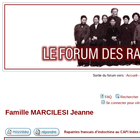
Sortie du forum vers :
Accueil
FAQ
Rechercher
Se connecter pour vér
Famille MARCILESI Jeanne
Rapatries francais d'indochine au CAFI Inde